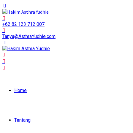
+62 82 123 712 007
Tanya@AsthraYudhie.com
Home
Tentang