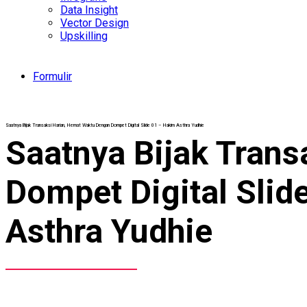
Data Insight
Vector Design
Upskilling
Formulir
Saatnya Bijak Transaksi Harian, Hemat Waktu Dengan Dompet Digital Slide 01 – Hakim Asthra Yudhie
Saatnya Bijak Tran
Dompet Digital Slid
Asthra Yudhie