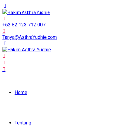
+62 82 123 712 007
Tanya@AsthraYudhie.com
Home
Tentang