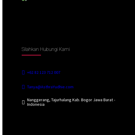
Silahkan Hubungi Kami
+62 82 123 712 007
Tanya@AsthraYudhie.com
Nanggerang, Tajurhalang Kab. Bogor Jawa Barat -
Indonesia