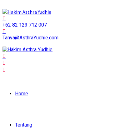
+62 82 123 712 007
Tanya@AsthraYudhie.com
Home
Tentang