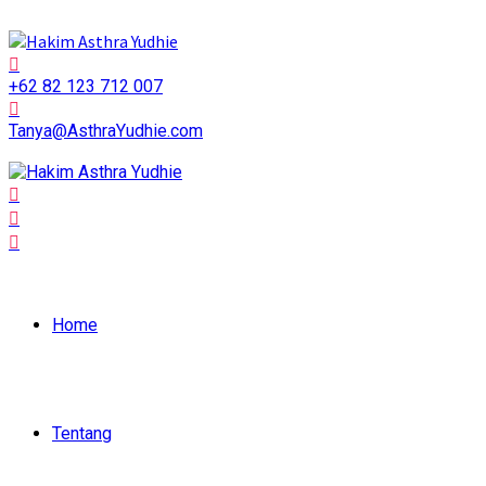
+62 82 123 712 007
Tanya@AsthraYudhie.com
Home
Tentang