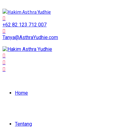
+62 82 123 712 007
Tanya@AsthraYudhie.com
Home
Tentang