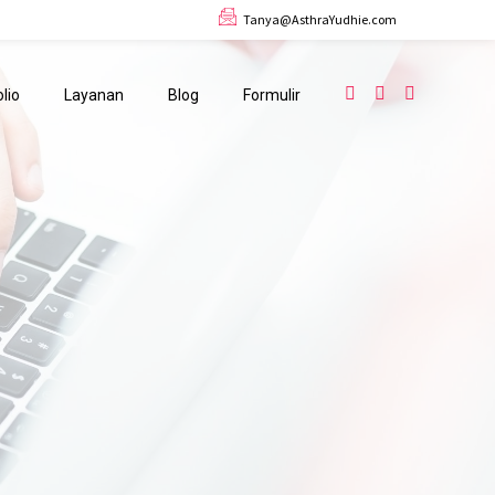
Tanya@AsthraYudhie.com
lio
Layanan
Blog
Formulir