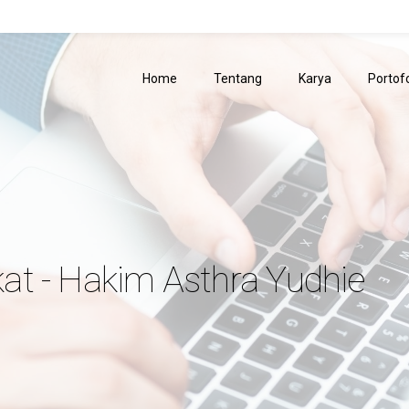
Home
Tentang
Karya
Portofo
ukat - Hakim Asthra Yudhie