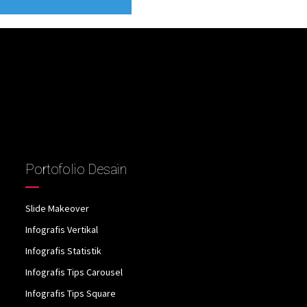
Portofolio Desain
Slide Makeover
Infografis Vertikal
Infografis Statistik
Infografis Tips Carousel
Infografis Tips Square