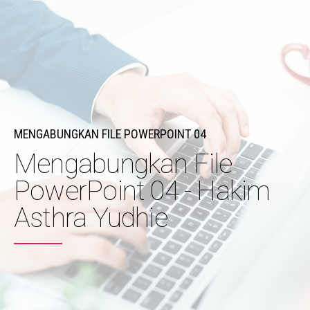
MENGABUNGKAN FILE POWERPOINT 04
Mengabungkan File
PowerPoint 04 - Hakim
Asthra Yudhie