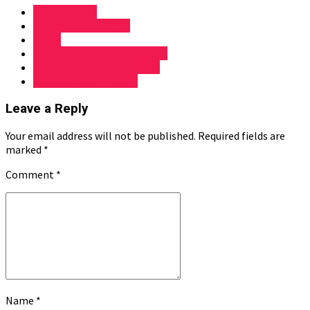
Asthra Yudhie
Hakim Asthra Yudhie
Profil
Profil Slide Makeover Expert
Slide Makeover Consultant
Slide Makeover Expert
Leave a Reply
Your email address will not be published. Required fields are
marked *
Comment
*
Name *