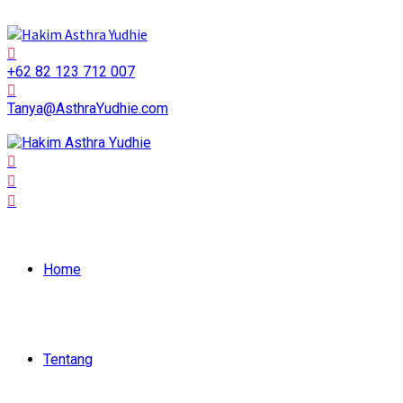
+62 82 123 712 007
Tanya@AsthraYudhie.com
Home
Tentang