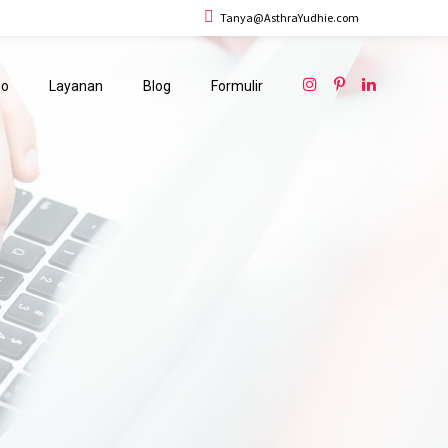
Tanya@AsthraYudhie.com
io
Layanan
Blog
Formulir