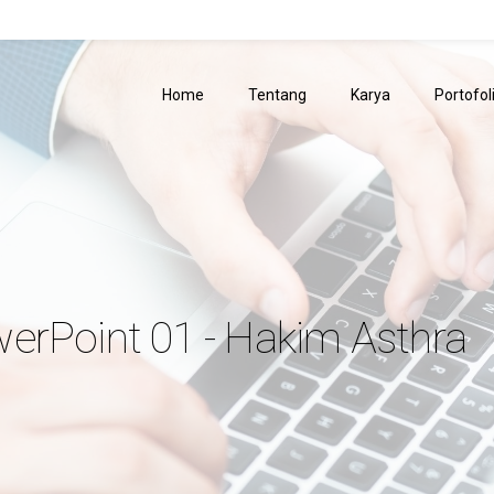
Home
Tentang
Karya
Portofol
erPoint 01 - Hakim Asthra