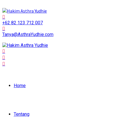
+62 82 123 712 007
Tanya@AsthraYudhie.com
Home
Tentang