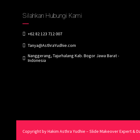
Silahkan Hubungi Kami
+62 82 123 712 007
Tanya@AsthraYudhie.com
Nanggerang, Tajurhalang Kab. Bogor Jawa Barat -
Indonesia
Copyright by Hakim Asthra Yudhie – Slide Makeover Expert & Da