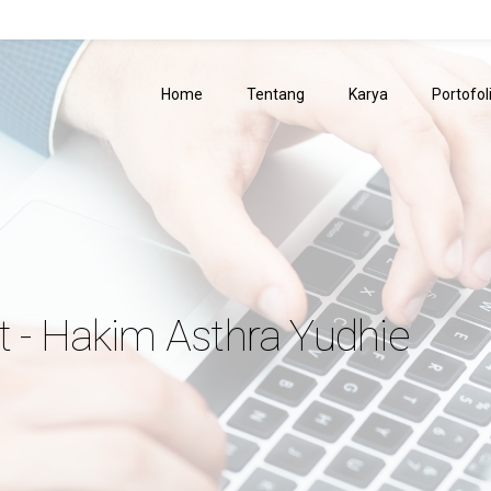
Home
Tentang
Karya
Portofol
t - Hakim Asthra Yudhie