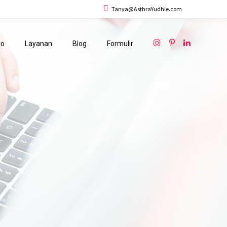
Tanya@AsthraYudhie.com
io
Layanan
Blog
Formulir