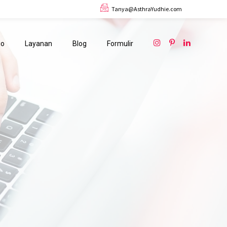
Tanya@AsthraYudhie.com
io
Layanan
Blog
Formulir