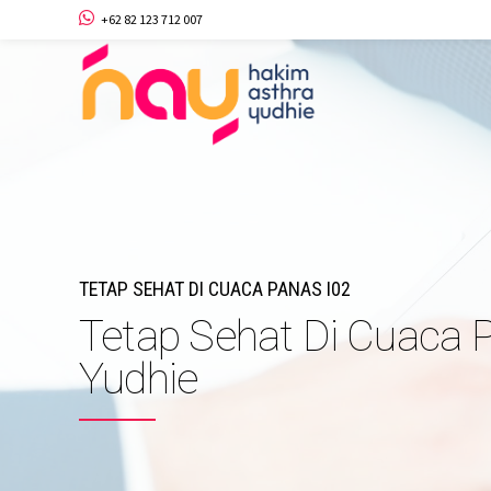
+62 82 123 712 007
TETAP SEHAT DI CUACA PANAS I02
Tetap Sehat Di Cuaca P
Yudhie