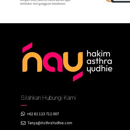
Silahkan Hubungi Kami
+62 82 123 712 007
Tanya@AsthraYudhie.com