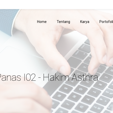
Home
Tentang
Karya
Portofol
anas I02 - Hakim Asthra